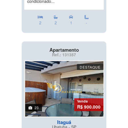
condicionado...
2
2
1
-
Apartamento
Ref.: 131357
DESTAQUE
Venda
R$ 900.000
23
Itaguá
Ubatuba - SP