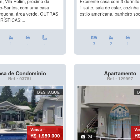
m, Vila Rolim, próximo da
Excelente casa com 3 dormitó
io-Santos, com uma casa
1 suíte, sala de estar, cozinha
equena, área verde, OUTRAS
estilo americana, banheiro soci
ÍSTICAS:...
1
-
-
3
2
1
sa de Condomínio
Apartamento
Ref.: 93781
Ref.: 129997
DESTAQUE
Venda
Ve
R$ 1.950.000
R$
24