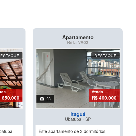
Apartamento
Ref.: VA02
DESTAQUE
DESTAQUE
nda
Venda
 650.000
R$ 460.000
23
Itaguá
Ubatuba - SP
batuba.
Este apartamento de 3 dormitórios,