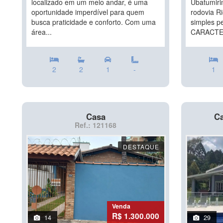
localizado em um meio andar, é uma
Ubatumiri
oportunidade imperdível para quem
rodovia R
busca praticidade e conforto. Com uma
simples p
área...
CARACTER
2
2
1
-
1
Casa
Ca
Ref.: 121168
DESTAQUE
Venda
R$ 1.300.000
14
29