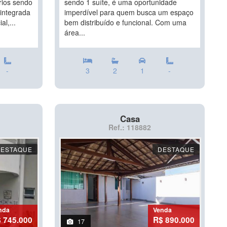
rios sendo
sendo 1 suíte, é uma oportunidade
 integrada
imperdível para quem busca um espaço
al,...
bem distribuído e funcional. Com uma
área...
-
3
2
1
-
Casa
Ref.: 118882
DESTAQUE
DESTAQUE
nda
Venda
 745.000
R$ 890.000
17