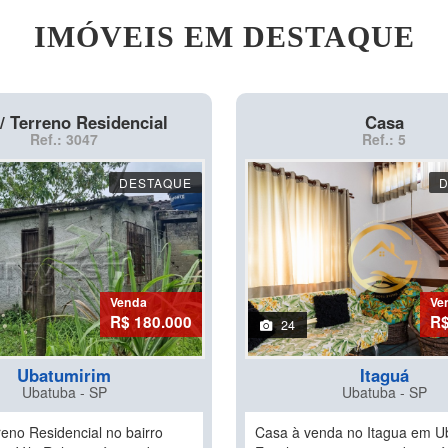
IMÓVEIS EM DESTAQUE
/ Terreno Residencial
Casa
Ref.: 3047
Ref.: 5
DESTAQUE
Venda
Ve
R$ 180.000
R$
24
Ubatumirim
Itaguá
Ubatuba - SP
Ubatuba - SP
reno Residencial no bairro
Casa à venda no Itagua em U