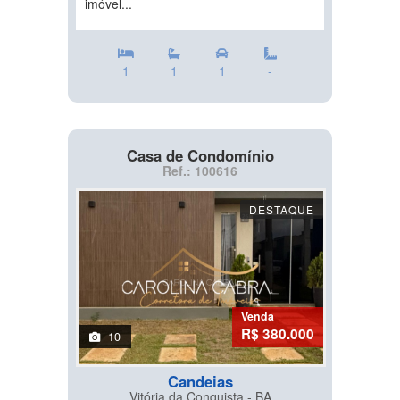
imóvel...
1
1
1
-
Casa de Condomínio
Ref.: 100616
DESTAQUE
Venda
R$ 380.000
10
Candeias
Vitória da Conquista - BA