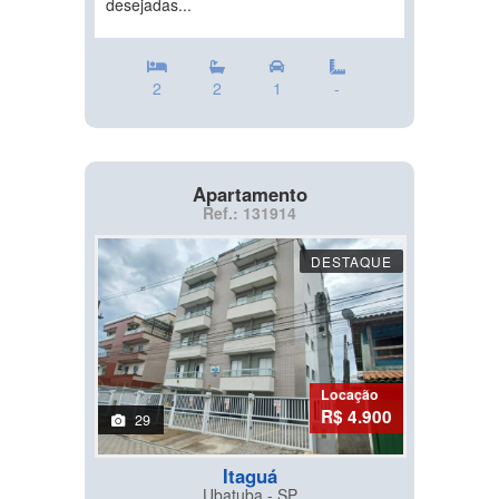
desejadas...
2
2
1
-
Apartamento
Ref.: 131914
DESTAQUE
Locação
R$ 4.900
29
Itaguá
Ubatuba - SP