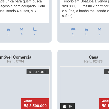
ade única para quem busca
Tenório em Ubatuba a venda 
paçoso e bem equipado. Com
920.000,00. Possui 2 dormitór
ios, sendo 4 suítes, e 6
2 suítes, 3 banheiros (sendo 
...
suítes),...
6
4
-
2
3
2
Imóvel Comercial
Casa
Ref.: C794
Ref.: 82478
DESTAQUE
Venda
Vend
R$ 3.500.000
R$ 
30