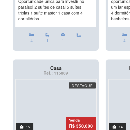
Oportunidade única para investir no
oportunid
paraíso! 2 suítes de casal 5 suítes
um lar es
triplas 1 suíte master 1 casa com 4
4 dormitór
dormitórios...
banheiros,
4
1
1
-
4
Casa
Ref.: 115869
DESTAQUE
Venda
R$ 350.000
15
14