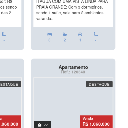
por: R$
ITAGUÁ COM UMA VISTA LINDA PARA
ios sendo
PRAIA GRANDE; Com 3 dormitórios,
2 das 2
sendo 1 suíte, sala para 2 ambientes,
varanda...
-
3
2
1
-
Apartamento
Ref.: 120340
DESTAQUE
DESTAQUE
a
Venda
1.060.000
R$ 1.060.000
22