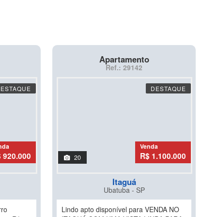
Apartamento
Ref.: 29142
DESTAQUE
DESTAQUE
nda
Venda
 920.000
R$ 1.100.000
20
Itaguá
Ubatuba - SP
rro
Lindo apto disponível para VENDA NO