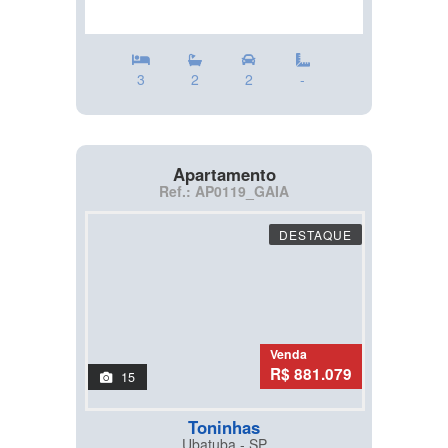
3
2
2
-
Apartamento
Ref.: AP0119_GAIA
DESTAQUE
Venda
R$ 881.079
15
Toninhas
Ubatuba - SP