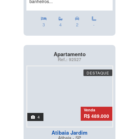
banheiros...
3
4
2
-
Apartamento
Ref.: 92527
DESTAQUE
Venda
R$ 489.000
4
Atibaia Jardim
Atibaia - SP