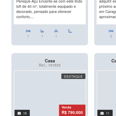
Perequê-Açu Encante-se com este lindo
adquirir e
loft de 40 m², totalmente equipado e
próximo a
decorado, pensado para oferecer
em Caragu
conforto,...
aproximad
1
1
1
-
3
Casa
Ca
Ref.: 101925
DESTAQUE
Venda
R$ 790.000
16
11