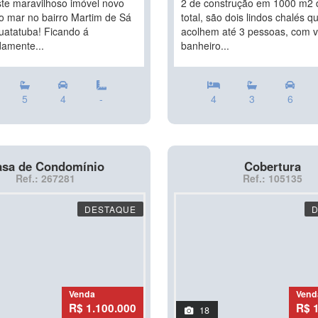
ste maravilhoso imóvel novo
2 de construção em 1000 m2 
o mar no bairro Martim de Sá
total, são dois lindos chalés q
atatuba! Ficando á
acolhem até 3 pessoas, com 
amente...
banheiro...
5
4
-
4
3
6
sa de Condomínio
Cobertura
Ref.: 267281
Ref.: 105135
DESTAQUE
Venda
Vend
R$ 1.100.000
R$ 
18