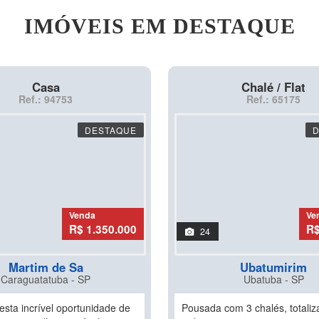
IMÓVEIS EM DESTAQUE
Casa
Chalé / Flat
Ref.: 94753
Ref.: 65175
DESTAQUE
Venda
Ve
R$ 1.350.000
R$
24
Martim de Sa
Ubatumirim
Caraguatatuba - SP
Ubatuba - SP
esta incrível oportunidade de
Pousada com 3 chalés, totali