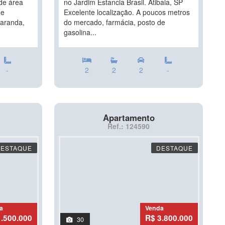
de área
no Jardim Estancia Brasil. Atibaia, SP
ue
Excelente localização. A poucos metros
varanda,
do mercado, farmácia, posto de
gasolina...
-
2
2
2
-
Apartamento
Ref.: 124590
DESTAQUE
DESTAQUE
a
Venda
1.500.000
R$ 3.800.000
30