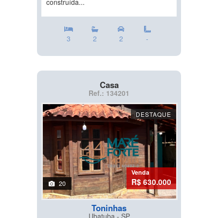
construída...
3
2
2
-
Casa
Ref.: 134201
DESTAQUE
Venda
R$ 630.000
20
Toninhas
Ubatuba - SP