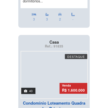
dormitórios...
3
3
2
-
Casa
Ref.: 91835
DESTAQUE
Venda
R$ 1.600.000
43
Condomínio Loteamento Quadra