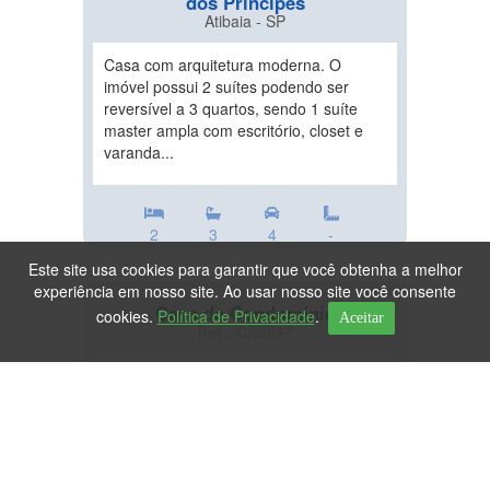
dos Príncipes
Atibaia - SP
Casa com arquitetura moderna. O
imóvel possui 2 suítes podendo ser
reversível a 3 quartos, sendo 1 suíte
master ampla com escritório, closet e
varanda...
2
3
4
-
Este site usa cookies para garantir que você obtenha a melhor
experiência em nosso site. Ao usar nosso site você consente
Casa de Condomínio
cookies.
Política de Privacidade
.
Aceitar
Ref.: CA3677
DESTAQUE