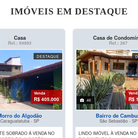
IMÓVEIS EM DESTAQUE
Casa
Casa de Condomí
Ref.: 94993
Ref.: 267
DESTAQUE
Venda
Vend
R$ 405.000
R$ 
46
Morro do Algodão
Bairro de Cambu
Caraguatatuba - SP
São Sebastião - SP
TE SOBRADO Á VENDA NO
LINDO IMÓVEL À VENDA NO