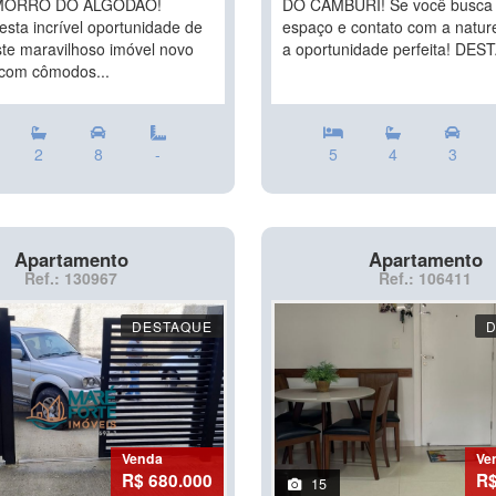
MORRO DO ALGODÃO!
DO CAMBURI! Se você busca c
esta incrível oportunidade de
espaço e contato com a natur
ste maravilhoso imóvel novo
a oportunidade perfeita! DES
com cômodos...
2
8
-
5
4
3
Apartamento
Apartamento
Ref.: 130967
Ref.: 106411
DESTAQUE
Venda
Ve
R$ 680.000
R$
15