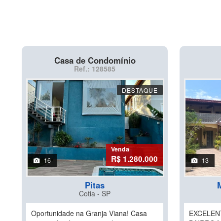
Casa de Condomínio
Ref.: 128585
DESTAQUE
Venda
R$ 1.280.000
16
13
Pitas
Cotia - SP
Oportunidade na Granja Viana! Casa
EXCELEN