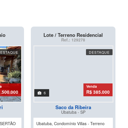
nio
Lote / Terreno Residencial
Ref.: 129278
DESTAQUE
DESTAQUE
a
Venda
1.500.000
R$ 385.000
6
ri
Saco da Ribeira
Ubatuba - SP
 SERTÃO
Ubatuba, Condomínio Villas - Terreno