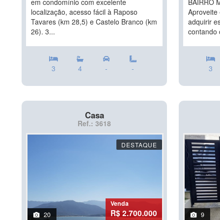
em condomínio com excelente
BAIRRO 
localização, acesso fácil à Raposo
Aproveite 
Tavares (km 28,5) e Castelo Branco (km
adquirir e
26). 3...
contando 
3
4
-
-
3
Casa
Ref.: 3618
DESTAQUE
Venda
R$ 2.700.000
20
9