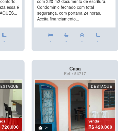
onforto,
com 320 m2 documento de escritura.
eza essa é
Condomínio fechado com total
TAQUES...
segurança, com portaria 24 horas.
Aceita financiamento...
-
-
-
-
-
Casa
Ref.: 54717
DESTAQUE
DESTAQUE
nda
Venda
 720.000
R$ 420.000
21