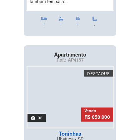
também tem sala...
1
1
1
-
Apartamento
Ref.: AP4157
DESTAQUE
Venda
R$ 650.000
32
Toninhas
Ubatuba - SP