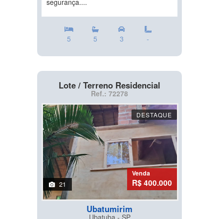
segurança....
5
5
3
-
Lote / Terreno Residencial
Ref.: 72278
DESTAQUE
Venda
R$ 400.000
21
Ubatumirim
Ubatuba - SP