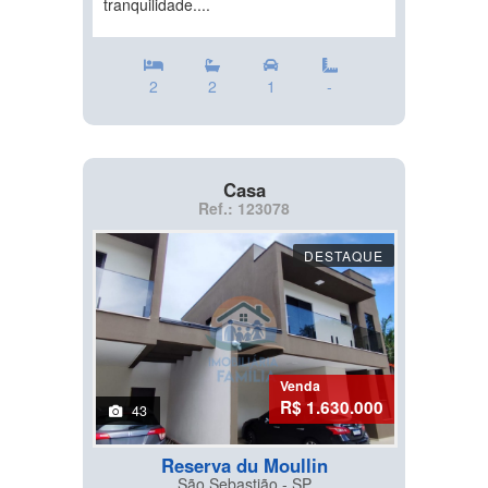
tranquilidade....
2
2
1
-
Casa
Ref.: 123078
DESTAQUE
Venda
R$ 1.630.000
43
Reserva du Moullin
São Sebastião - SP