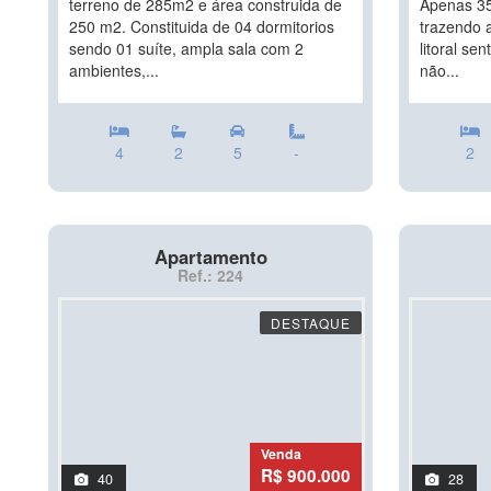
terreno de 285m2 e área construida de
Apenas 35
250 m2. Constituida de 04 dormitorios
trazendo a
sendo 01 suíte, ampla sala com 2
litoral se
ambientes,...
não...
4
2
5
-
2
Apartamento
Ref.: 224
DESTAQUE
Venda
R$ 900.000
40
28