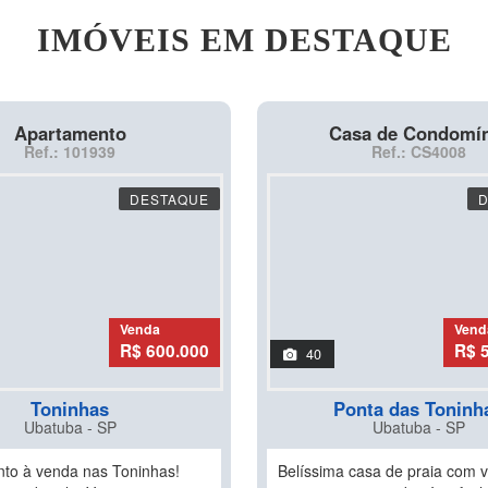
IMÓVEIS EM DESTAQUE
Apartamento
Casa de Condomí
Ref.: 101939
Ref.: CS4008
DESTAQUE
Venda
Vend
R$ 600.000
R$ 
40
Toninhas
Ponta das Toninh
Ubatuba - SP
Ubatuba - SP
to à venda nas Toninhas!
Belíssima casa de praia com v