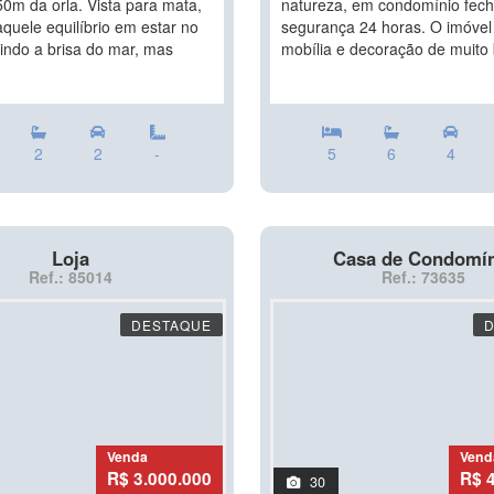
0m da orla. Vista para mata,
natureza, em condomínio fec
quele equilíbrio em estar no
segurança 24 horas. O imóvel
ntindo a brisa do mar, mas
mobília e decoração de muito 
2
2
-
5
6
4
Loja
Casa de Condomí
Ref.: 85014
Ref.: 73635
DESTAQUE
Venda
Vend
R$ 3.000.000
R$ 
30