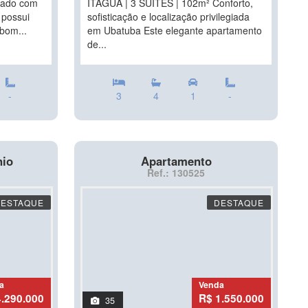
hado com
ITAGUÁ | 3 SUÍTES | 102m² Conforto,
 possui
sofisticação e localização privilegiada
bom...
em Ubatuba Este elegante apartamento
de...
-
3
4
1
-
nio
Apartamento
Ref.: 130525
DESTAQUE
DESTAQUE
a
Venda
4.290.000
R$ 1.550.000
35