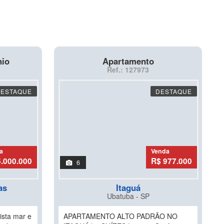
nio
Apartamento
Ref.: 127973
DESTAQUE
DESTAQUE
a
Venda
5.000.000
R$ 977.000
6
as
Itaguá
Ubatuba - SP
ista mar e
APARTAMENTO ALTO PADRÃO NO