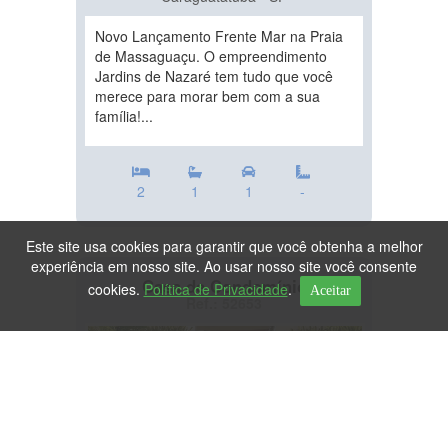
Novo Lançamento Frente Mar na Praia
de Massaguaçu. O empreendimento
Jardins de Nazaré tem tudo que você
merece para morar bem com a sua
família!...
2
1
1
-
Este site usa cookies para garantir que você obtenha a melhor
experiência em nosso site. Ao usar nosso site você consente
Casa de Condomínio
cookies.
Política de Privacidade
.
Aceitar
Ref.: 52653
DESTAQUE