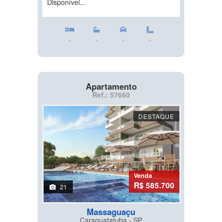
Disponível...
-
-
-
-
Apartamento
Ref.: 57660
DESTAQUE
Venda
R$ 585.700
21
Massaguaçu
Caraguatatuba - SP