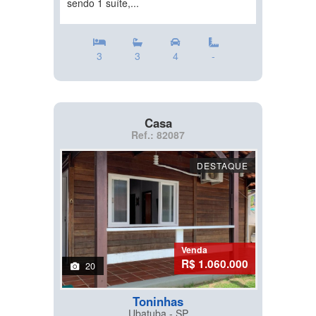
sendo 1 suíte,...
3
3
4
-
Casa
Ref.: 82087
DESTAQUE
Venda
R$ 1.060.000
20
Toninhas
Ubatuba - SP