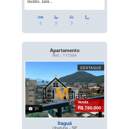
lavabo, sala...
3
2
3
-
Apartamento
Ref.: 117304
DESTAQUE
Venda
R$ 780.000
21
Itaguá
Ubatuba - SP