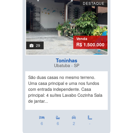
DESTAQUE
Venda
R$ 1.500.000
29
Toninhas
Ubatuba - SP
São duas casas no mesmo terreno.
Uma casa principal e uma nos fundos
com entrada independente. Casa
principal: 4 suítes Lavabo Cozinha Sala
de jantar...
6
6
2
-