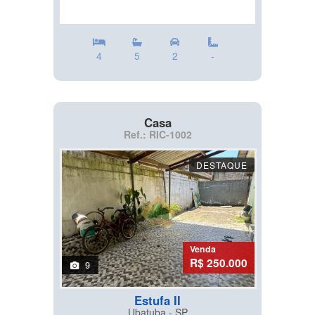
4
5
2
-
Casa
Ref.: RIC-1002
DESTAQUE
Venda
R$ 250.000
9
Estufa II
Ubatuba - SP