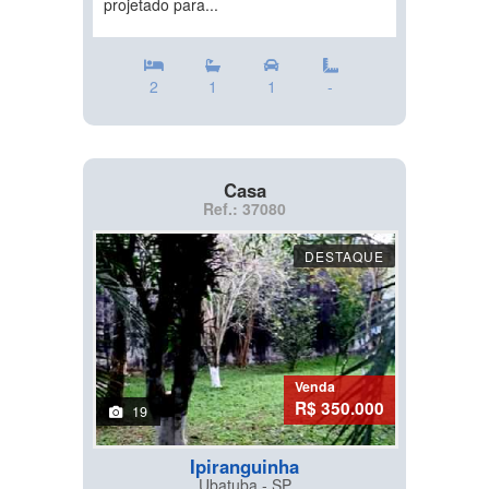
projetado para...
2
1
1
-
Casa
Ref.: 37080
DESTAQUE
Venda
R$ 350.000
19
Ipiranguinha
Ubatuba - SP