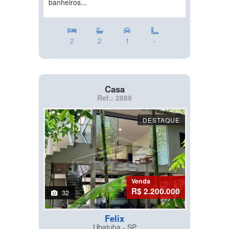
banheiros...
2
2
1
-
Casa
Ref.: 2889
DESTAQUE
Venda
R$ 2.200.000
32
Felix
Ubatuba - SP