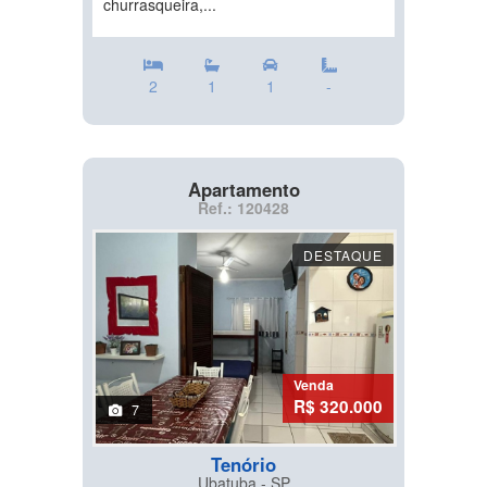
churrasqueira,...
2
1
1
-
Apartamento
Ref.: 120428
DESTAQUE
Venda
R$ 320.000
7
Tenório
Ubatuba - SP