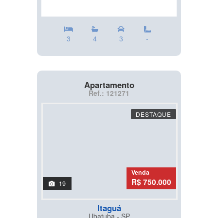
3
4
3
-
Apartamento
Ref.: 121271
DESTAQUE
Venda
R$ 750.000
19
Itaguá
Ubatuba - SP