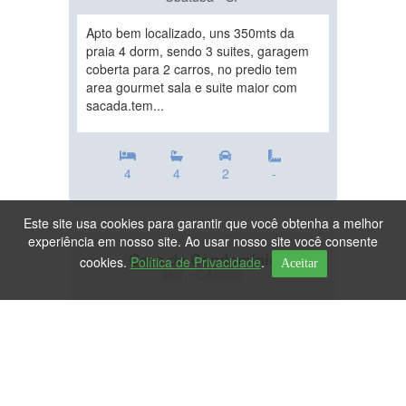
Apto bem localizado, uns 350mts da
praia 4 dorm, sendo 3 suites, garagem
coberta para 2 carros, no predio tem
area gourmet sala e suite maior com
sacada.tem...
4
4
2
-
Este site usa cookies para garantir que você obtenha a melhor
experiência em nosso site. Ao usar nosso site você consente
Casa de Condomínio
cookies.
Política de Privacidade
.
Aceitar
Ref.: CA0005
DESTAQUE