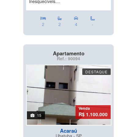
inesquecíveis....
2
2
4
-
Apartamento
Ref.: 90094
DESTAQUE
Venda
R$ 1.100.000
15
Acaraú
Ubatuba - SP