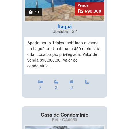
Venda
R$ 690.000
13
Itaguá
Ubatuba - SP
Apartamento Triplex mobiliado a venda
no Itaguá em Ubatuba, a 450 metros da
orla. Localização privilegiada. Valor de
venda 690.000,00. Valor do
condomínio...
3
2
2
-
Casa de Condomínio
Ref.: CA0050