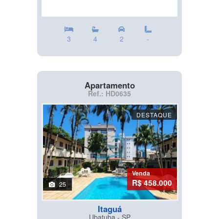
3
4
2
-
Apartamento
Ref.: HD0635
DESTAQUE
Venda
R$ 458.000
25
Itaguá
Ubatuba - SP