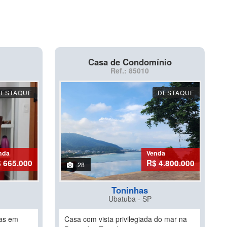
Casa de Condomínio
Ref.: 85010
DESTAQUE
DESTAQUE
nda
Venda
 665.000
R$ 4.800.000
28
Toninhas
Ubatuba - SP
has em
Casa com vista privilegiada do mar na