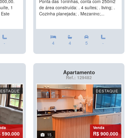
000,00.
Ponta das Toninhas, conta com 250m2
uíte, 1
de área construída: . 4 suítes; . living; .
 Este
Cozinha planejada; . Mezanino;...
-
4
4
5
-
Apartamento
Ref.: 129482
DESTAQUE
DESTAQUE
nda
Venda
 590.000
R$ 900.000
15