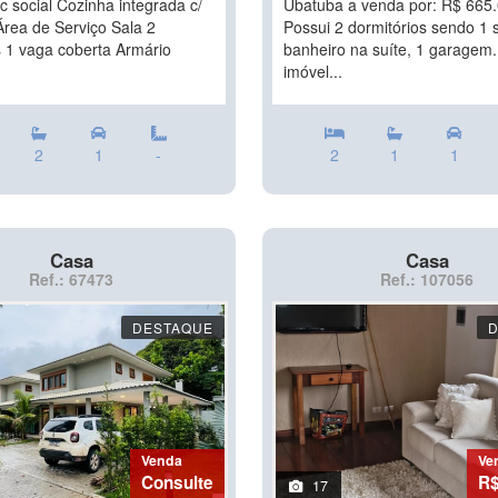
 social Cozinha integrada c/
Ubatuba a venda por: R$ 665.
rea de Serviço Sala 2
Possui 2 dormitórios sendo 1 s
 1 vaga coberta Armário
banheiro na suíte, 1 garagem.
imóvel...
2
1
-
2
1
1
Casa
Casa
Ref.: 67473
Ref.: 107056
DESTAQUE
Venda
Ve
Consulte
R$
17