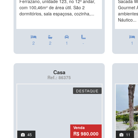
Ferrazano, unidade 123, no 12º andar,
Sacada Wc
com 100,46m² de área útil. São 2
Gourmet Á
dormitórios, sala espaçosa, cozinha,...
ambientes
Náutico...
2
2
1
-
1
Casa
Ref.: 86375
DESTAQUE
Venda
R$ 980.000
45
11