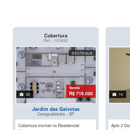
Cobertura
Ref.: 102692
DESTAQUE
Venda
R$ 719.000
30
14
Jardim das Gaivotas
Caraguatatuba - SP
Cobertura incrível no Residencial
Apto 2 Dor