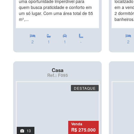
uma oportunidade imperdível para
localizado
quem busca praticidade e conforto em
em a vend
um só lugar. Com uma área total de 55
2 dormitór
m²,...
banheiros.
2
1
1
-
2
Casa
Ref.: F095
DESTAQUE
Venda
R$ 275.000
13