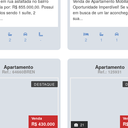
 em rua asfaltada no bairro
Venda de Apartamento Mobili
a por: R$ 855.000,00. Possui
Oportunidade Imperdível! Se 
ios sendo 1 suíte, 2
em busca de um lar aconcheg
..
sua...
2
2
-
2
1
1
Apartamento
Apartamento
Ref.: 64660BREN
Ref.: 125931
DESTAQUE
Venda
Ve
R$ 430.000
R$
21