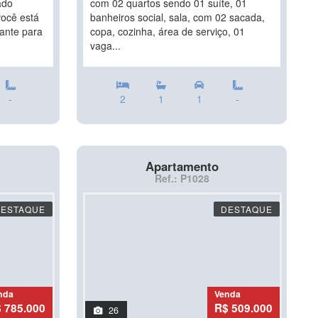
ado
com 02 quartos sendo 01 suíte, 01
você está
banheiros social, sala, com 02 sacada,
ante para
copa, cozinha, área de serviço, 01
vaga...
-
2
1
1
-
Apartamento
Ref.: P1028
DESTAQUE
DESTAQUE
nda
Venda
 785.000
R$ 509.000
26