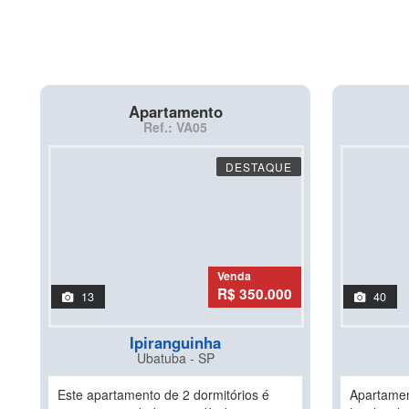
Apartamento
Ref.: VA05
DESTAQUE
Venda
R$ 350.000
13
40
Ipiranguinha
Ubatuba - SP
Este apartamento de 2 dormitórios é
Apartamen