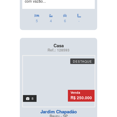
com vazão...
5
4
6
-
Casa
Ref.: 128593
DESTAQUE
Venda
R$ 250.000
8
Jardim Chapadão
Bauru - SP