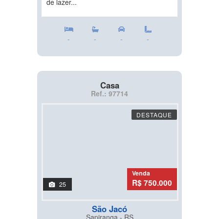
de lazer...
-
-
-
-
Casa
Ref.: 97714
DESTAQUE
Venda
R$ 750.000
25
São Jacó
Sapiranga - RS