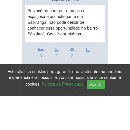
Se você procura por uma casa
espaçosa e aconchegante em
Sapiranga, não pode deixar de
conhecer essa oportunidade no bairro
São Jacó. Com 3 dormitórios,...
3
2
2
-
Este site usa cookies para garantir que você obtenha a melhor
experiência em nosso site. Ao usar nosso site você consente
Casa de Condomínio
cookies.
Política de Privacidade
.
Aceitar
Ref.: 119960
DESTAQUE