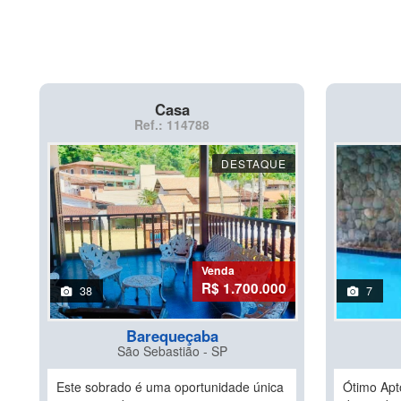
Casa
Ref.: 114788
DESTAQUE
Venda
R$ 1.700.000
38
7
Barequeçaba
São Sebastião - SP
Este sobrado é uma oportunidade única
Ótimo Apto