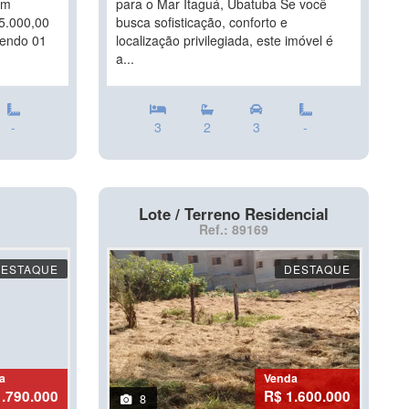
em
para o Mar Itaguá, Ubatuba Se você
5.000,00
busca sofisticação, conforto e
sendo 01
localização privilegiada, este imóvel é
a...
-
3
2
3
-
Lote / Terreno Residencial
Ref.: 89169
DESTAQUE
DESTAQUE
a
Venda
1.790.000
R$ 1.600.000
8