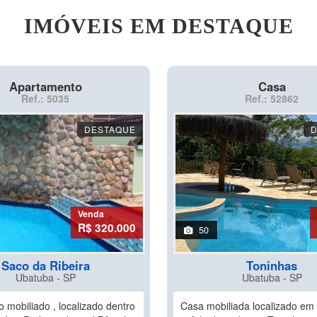
IMÓVEIS EM DESTAQUE
Apartamento
Casa
Ref.: 5035
Ref.: 52862
DESTAQUE
Venda
R$ 320.000
50
Saco da Ribeira
Toninhas
Ubatuba - SP
Ubatuba - SP
 mobiliado , localizado dentro
Casa mobiliada localizado em