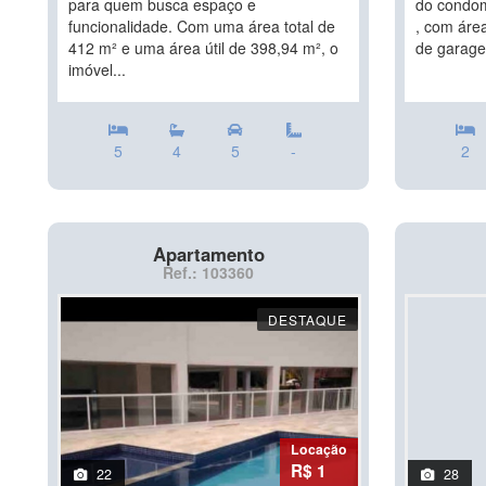
para quem busca espaço e
do condom
funcionalidade. Com uma área total de
, com área
412 m² e uma área útil de 398,94 m², o
de garage
imóvel...
5
4
5
-
2
Apartamento
Ref.: 103360
DESTAQUE
Locação
R$ 1
22
28