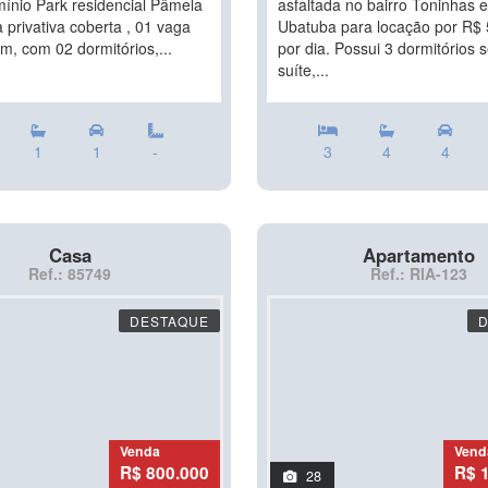
ínio Park residencial Pâmela
asfaltada no bairro Toninhas 
 privativa coberta , 01 vaga
Ubatuba para locação por R$ 
m, com 02 dormitórios,...
por dia. Possui 3 dormitórios 
suíte,...
1
1
-
3
4
4
Casa
Apartamento
Ref.: 85749
Ref.: RIA-123
DESTAQUE
Venda
Vend
R$ 800.000
R$ 
28