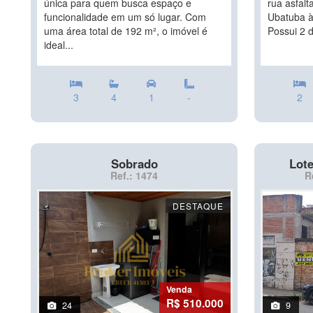
única para quem busca espaço e
rua asfalt
funcionalidade em um só lugar. Com
Ubatuba à
uma área total de 192 m², o imóvel é
Possui 2 d
ideal...
3
4
1
-
2
Sobrado
Lote
Ref.: 1474
R
DESTAQUE
Venda
R$ 510.000
24
9