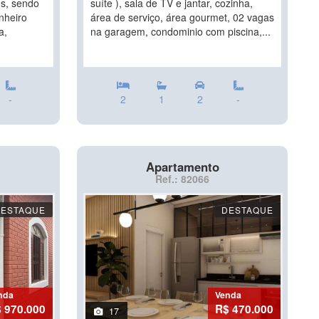
es, sendo
suíte ), sala de TV e jantar, cozinha,
nheiro
área de serviço, área gourmet, 02 vagas
a,
na garagem, condominio com piscina,...
-
2
1
2
-
Apartamento
Ref.: 82066
DESTAQUE
DESTAQUE
nda
Venda
 970.000
R$ 470.000
17