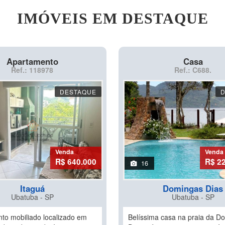
IMÓVEIS EM DESTAQUE
Apartamento
Casa
Ref.: 118978
Ref.: C688.
DESTAQUE
Venda
Venda
R$ 640.000
R$ 22
16
Itaguá
Domingas Dias
Ubatuba - SP
Ubatuba - SP
to mobiliado localizado em
Belíssima casa na praia da D