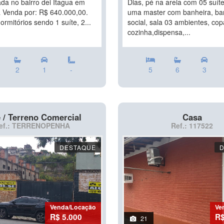
ada no bairro dei Itagua em
Dias, pé na areia com 05 suít
 Venda por: R$ 640.000,00.
uma master com banheira, ba
ormitórios sendo 1 suíte, 2...
social, sala 03 ambientes, cop
cozinha,dispensa,...
2
1
-
5
6
3
 / Terreno Comercial
Casa
ef.: TERRENOPENHA
Ref.: 117522
DESTAQUE
Venda/Locação
Ve
R$ 5.000
R$
21