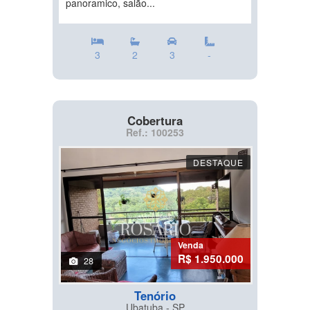
panoramico, salão...
3
2
3
-
Cobertura
Ref.: 100253
DESTAQUE
Venda
R$ 1.950.000
28
Tenório
Ubatuba - SP