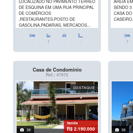
LOCALIZADO NO PAVIMENTO TÉRREO
AREIA EM
DE ESQUINA EM UMA RUA PRINCIPAL
SENDO 3 
DE COMÉRCIOS
CASA DO
,RESTAURANTES,POSTO DE
CASEIRO,
GASOLINA,PADARIAS, MERCADOS...
-
1
-
-
7
Casa de Condomínio
Ref.: 47972
DESTAQUE
Venda
R$ 2.190.000
38
36