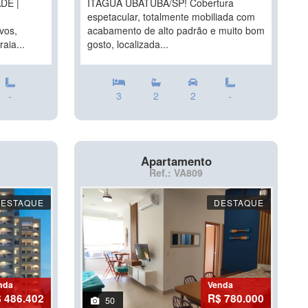
DE |
ITAGUÁ UBATUBA/SP! Cobertura
espetacular, totalmente mobiliada com
vos,
acabamento de alto padrão e muito bom
aia...
gosto, localizada...
-
3
2
2
-
Apartamento
Ref.: VA809
DESTAQUE
DESTAQUE
nda
Venda
 486.402
R$ 780.000
50