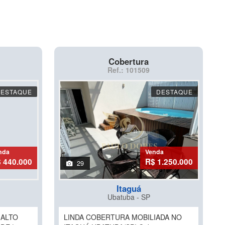
Cobertura
Ref.: 101509
DESTAQUE
DESTAQUE
nda
Venda
 440.000
R$ 1.250.000
29
Itaguá
Ubatuba - SP
 ALTO
LINDA COBERTURA MOBILIADA NO