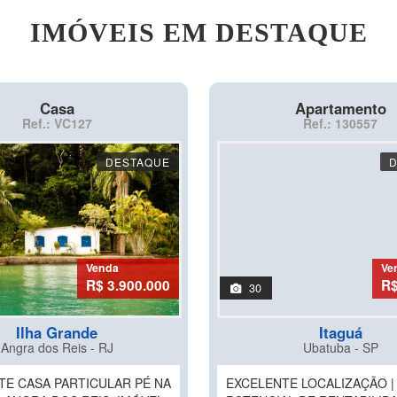
IMÓVEIS EM DESTAQUE
Casa
Apartamento
Ref.: VC127
Ref.: 130557
DESTAQUE
Venda
Ve
R$ 3.900.000
R$
30
Ilha Grande
Itaguá
Angra dos Reis - RJ
Ubatuba - SP
TE CASA PARTICULAR PÉ NA
EXCELENTE LOCALIZAÇÃO |