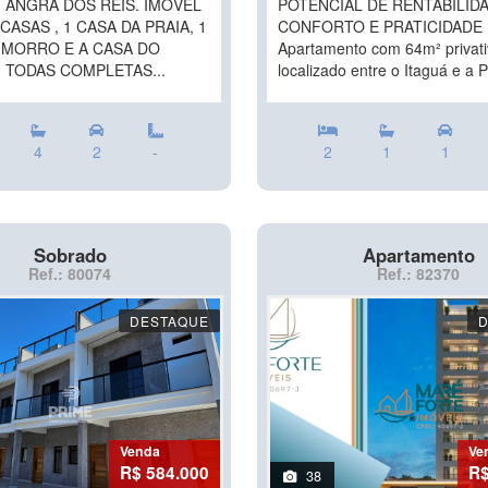
 ANGRA DOS REIS. IMÓVEL
POTENCIAL DE RENTABILIDA
CASAS , 1 CASA DA PRAIA, 1
CONFORTO E PRATICIDADE
 MORRO E A CASA DO
Apartamento com 64m² privati
 TODAS COMPLETAS...
localizado entre o Itaguá e a Pr
4
2
-
2
1
1
Sobrado
Apartamento
Ref.: 80074
Ref.: 82370
DESTAQUE
Venda
Ve
R$ 584.000
R$
38