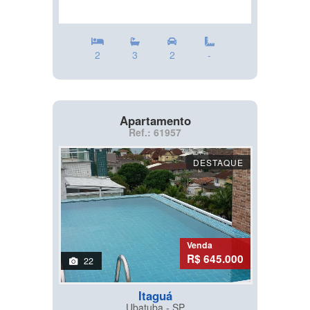
2
3
2
-
Apartamento
Ref.: 61957
DESTAQUE
Venda
R$ 645.000
22
Itaguá
Ubatuba - SP