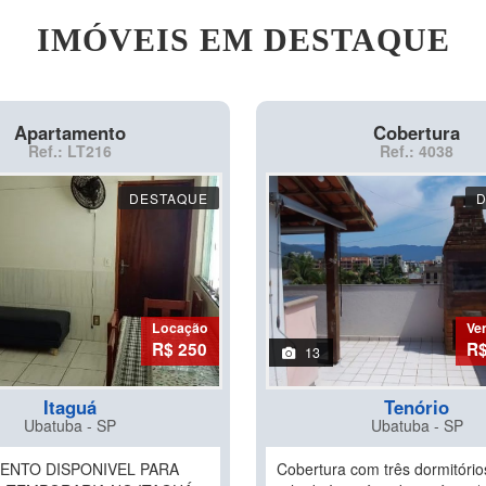
IMÓVEIS EM DESTAQUE
Apartamento
Cobertura
Ref.: LT216
Ref.: 4038
DESTAQUE
Locação
Ve
R$ 250
R$
13
Itaguá
Tenório
Ubatuba - SP
Ubatuba - SP
ENTO DISPONIVEL PARA
Cobertura com três dormitório