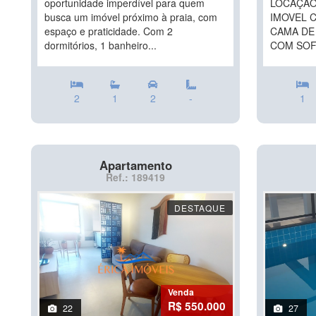
oportunidade imperdível para quem
LOCAÇÃO
busca um imóvel próximo à praia, com
IMOVEL 
espaço e praticidade. Com 2
CAMA DE 
dormitórios, 1 banheiro...
COM SOF
2
1
2
-
1
Apartamento
Ref.: 189419
DESTAQUE
Venda
R$ 550.000
22
27