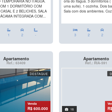
 TEMPORARIA NO ITAGUÁ.
orla do Itaguá. 3 dormitórios 
COM 1 DORMITÓRIO COM
uma suíte). 1 cozinha. Dois ba
CASAL E 2 BELICHES, SALA
Sala com dois ambientes. Cozi
ÁCAMA INTEGRADA COM...
1
2
-
3
2
2
Apartamento
Apartamento
Ref.: 63409
Ref.: RIA-591
DESTAQUE
Venda
Ve
R$ 600.000
R$
16