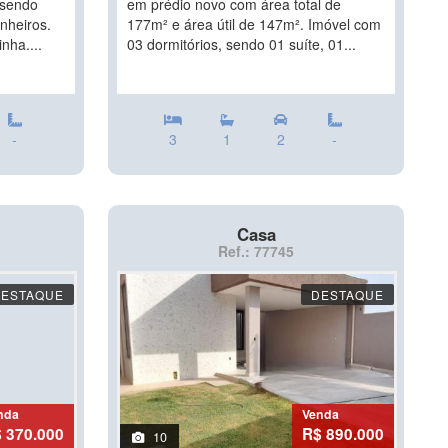
( sendo
em prédio novo com área total de
nheiros.
177m² e área útil de 147m². Imóvel com
nha....
03 dormitórios, sendo 01 suíte, 01...
-
3
1
2
-
Casa
Ref.: 77745
DESTAQUE
DESTAQUE
nda
Venda
 370.000
R$ 890.000
10