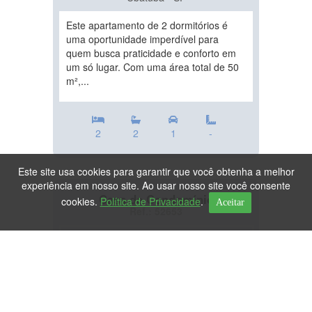
Este apartamento de 2 dormitórios é
uma oportunidade imperdível para
quem busca praticidade e conforto em
um só lugar. Com uma área total de 50
m²,...
2
2
1
-
Este site usa cookies para garantir que você obtenha a melhor
experiência em nosso site. Ao usar nosso site você consente
Casa de Condomínio
cookies.
Política de Privacidade
.
Aceitar
Ref.: 52653
DESTAQUE