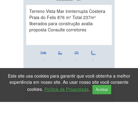
Terreno Vista Mar ininterrupta Costeira
Praia do Felix 876 m² Total 237m²
liberados para construção avalia
proposta Consulte corretores
-
-
-
-
Este site usa cookies para garantir que você obtenha a melhor
experiência em nosso site. Ao usar nosso site você consente
Casa de Condomínio
cookies.
Política de Privacidade
.
Aceitar
Ref.: 145861
DESTAQUE