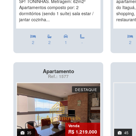
SP/ TONINHAS. Metragem: 62m2²
apartamen
Apartamentos composto por: 2
do Itaguá,
dormitórios (sendo 1 suíte) sala estar /
shopping,
jantar cozinha...
restaurant
2
2
1
-
2
Apartamento
Ref.: 1577
DESTAQUE
Venda
R$ 1.219.000
35
45