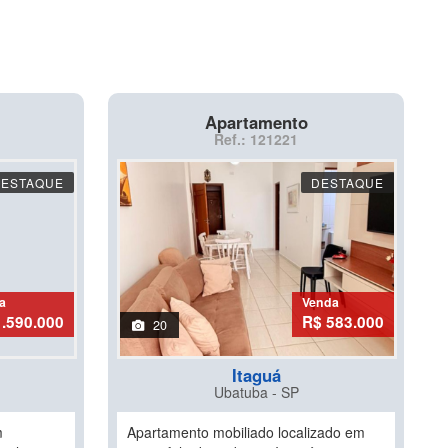
Apartamento
Ref.: 121221
DESTAQUE
DESTAQUE
a
Venda
1.590.000
R$ 583.000
20
Itaguá
Ubatuba - SP
m
Apartamento mobiliado localizado em