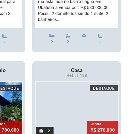
deal para
rua asfaltada no bairro Itaguá em
 e
Ubatuba a venda por: R$ 583.000,00.
 com 2
Possui 2 dormitórios sendo 1 suíte, 2
banheiros...
-
2
2
1
-
nio
Casa
Ref.: F188
DESTAQUE
DESTAQUE
nda
Venda
 780.000
R$ 270.000
12