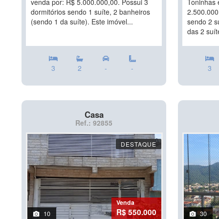
venda por: R$ 5.000.000,00. Possui 3
Toninhas 
dormitórios sendo 1 suíte, 2 banheiros
2.500.000,
(sendo 1 da suíte). Este imóvel...
sendo 2 s
das 2 suíte
3
2
-
-
3
Casa
Ref.: 92855
DESTAQUE
Venda
R$ 550.000
10
30