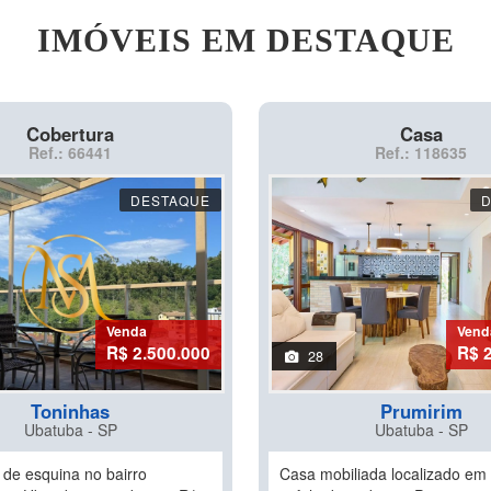
IMÓVEIS EM DESTAQUE
Cobertura
Casa
Ref.: 66441
Ref.: 118635
DESTAQUE
Venda
Vend
R$ 2.500.000
R$ 
28
Toninhas
Prumirim
Ubatuba - SP
Ubatuba - SP
 de esquina no bairro
Casa mobiliada localizado em