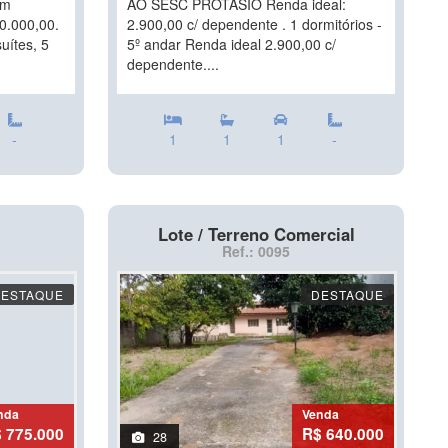
em
AO SESC PROTÁSIO Renda ideal:
0.000,00.
2.900,00 c/ dependente . 1 dormitórios -
uítes, 5
5º andar Renda ideal 2.900,00 c/
dependente....
-
1
1
1
-
Lote / Terreno Comercial
Ref.: 0095
DESTAQUE
DESTAQUE
nda
Venda
 775.000
R$ 640.000
28