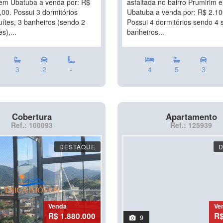
em Ubatuba a venda por: R$
asfaltada no bairro Prumirim 
00. Possui 3 dormitórios
Ubatuba a venda por: R$ 2.10
uítes, 3 banheiros (sendo 2
Possui 4 dormitórios sendo 4 s
s),...
banheiros...
3
2
-
4
5
3
Cobertura
Apartamento
Ref.: 100093
Ref.: 125939
DESTAQUE
Venda
Ve
R$ 1.880.000
R$
9