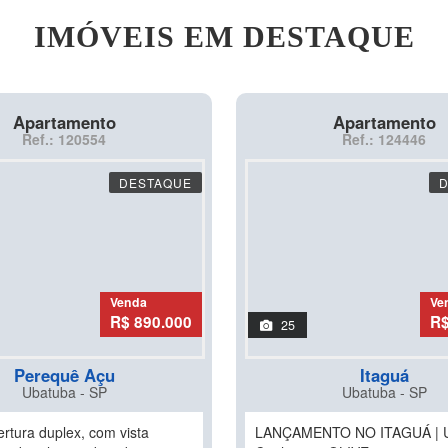
IMÓVEIS EM DESTAQUE
Apartamento
Apartamento
Ref.: 120554
Ref.: 124446
DESTAQUE
Venda
Ve
R$ 890.000
R$
25
Perequê Açu
Itaguá
Ubatuba - SP
Ubatuba - SP
rtura duplex, com vista
LANÇAMENTO NO ITAGUÁ |