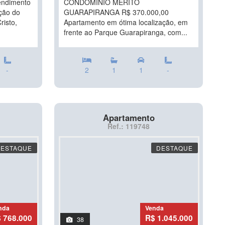
endimento
CONDOMÍNIO MÉRITO
ação do
GUARAPIRANGA R$ 370.000,00
risto,
Apartamento em ótima localização, em
frente ao Parque Guarapiranga, com...
-
2
1
1
-
Apartamento
Ref.: 119748
DESTAQUE
DESTAQUE
nda
Venda
 768.000
R$ 1.045.000
38