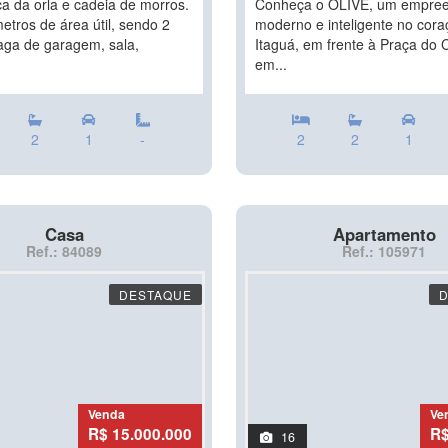
a da orla e cadeia de morros.
Conheça o OLIVE, um empre
etros de área útil, sendo 2
moderno e inteligente no cor
vaga de garagem, sala,
Itaguá, em frente à Praça do C
em...
2
1
-
2
2
1
Casa
Apartamento
Ref.: 84089
Ref.: 105971
DESTAQUE
Venda
Ve
R$ 15.000.000
R$
16