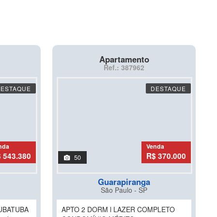
Apartamento
Ref.: 387962
DESTAQUE
DESTAQUE
nda
Venda
 543.380
R$ 370.000
50
Guarapiranga
São Paulo - SP
 UBATUBA
APTO 2 DORM l LAZER COMPLETO