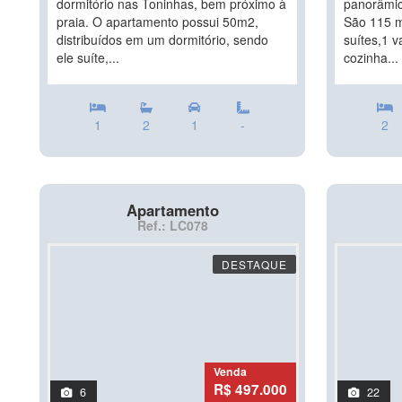
dormitório nas Toninhas, bem próximo à
panorâmic
praia. O apartamento possui 50m2,
São 115 m
distribuídos em um dormitório, sendo
suítes,1 
ele suíte,...
cozinha...
1
2
1
-
2
Apartamento
Ref.: LC078
DESTAQUE
Venda
R$ 497.000
6
22