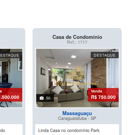
Casa de Condomínio
Ref.: 1717
DESTAQUE
DESTAQUE
a
Venda
1.500.000
R$ 750.000
50
Massaguaçu
Caraguatatuba - SP
 do
Linda Casa no condomínio Park