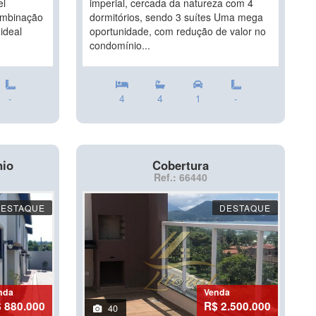
el
imperial, cercada da natureza com 4
ombinação
dormitórios, sendo 3 suítes Uma mega
ideal
oportunidade, com redução de valor no
condomínio...
-
4
4
1
-
nio
Cobertura
Ref.: 66440
DESTAQUE
DESTAQUE
nda
Venda
 880.000
R$ 2.500.000
40