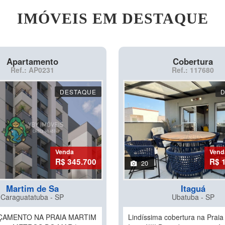
IMÓVEIS EM DESTAQUE
Apartamento
Cobertura
Ref.: AP0231
Ref.: 117680
DESTAQUE
Venda
Vend
R$ 345.700
R$ 
20
Martim de Sa
Itaguá
Caraguatatuba - SP
Ubatuba - SP
ÇAMENTO NA PRAIA MARTIM
Lindíssima cobertura na Praia