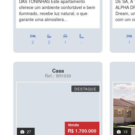
DAS TONINHAS Este apartamento
DE SÁ, A
oferece um ambiente confortável e bem
ALPHA DR
iluminado, recebe luz natural, o que
Dream, u
garante uma atmosfera...
com um co
2
2
1
-
1
Casa
Ref.: SH1030
DESTAQUE
Venda
R$ 1.700.000
27
13