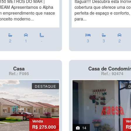
 150 METROS DO MAR |
Itaguá!!!! Descubra esta incrív
EAM Apresentamos o Alpha
cobertura que oferece uma c
m empreendimento que nasce
perfeita de espaço e conforto, 
nceito moderno...
para...
2
1
-
3
3
2
Casa
Casa de Condomí
Ref.: F095
Ref.: 92474
DESTAQUE
Venda
Ve
R$ 275.000
R$
14