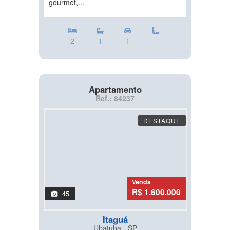
gourmet,...
2
1
1
-
Apartamento
Ref.: 84237
DESTAQUE
Venda
R$ 1.600.000
45
Itaguá
Ubatuba - SP