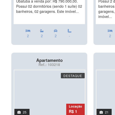
Ubatuba a venda por: R$ 790.000,00.
Possui 2 d
Possui 02 dormitórios (sendo 1 suíte) 02
banheiros 
banheiros, 02 garagens. Este imóvel...
garagens, 
imóvel...
2
2
2
-
2
Apartamento
Ref.: 103218
DESTAQUE
Locação
R$ 1
25
21