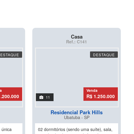
Casa
Ref.: C141
DESTAQUE
DESTAQUE
a
Venda
1.200.000
R$ 1.250.000
11
Residencial Park Hills
Ubatuba - SP
 única
02 dormitórios (sendo uma suíte), sala,