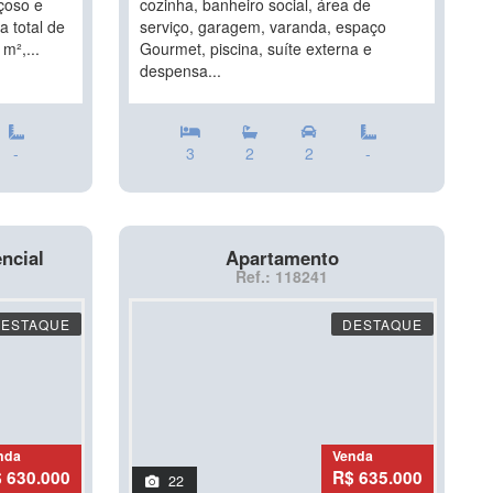
çoso e
cozinha, banheiro social, área de
 total de
serviço, garagem, varanda, espaço
m²,...
Gourmet, piscina, suíte externa e
despensa...
-
3
2
2
-
ncial
Apartamento
Ref.: 118241
DESTAQUE
DESTAQUE
nda
Venda
 630.000
R$ 635.000
22