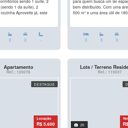
ormitórios sendo 1 suíte, 2
para quem busca um lar espa
(sendo 1 da suíte), 2
bem distribuído. Com uma área
cozinha Aproveite já, este
500 m² e uma área útil de 180 
2
2
-
3
3
3
Apartamento
Lote / Terreno Reside
Ref.: 120078
Ref.: 115037
DESTAQUE
Locação
Ve
R$ 5.600
R$
20