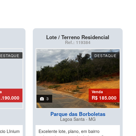
Lote / Terreno Residencial
Ref.: 119384
DESTAQUE
DESTAQUE
a
Venda
1.190.000
R$ 185.000
3
Parque das Borboletas
Lagoa Santa - MG
ício LInium
Excelente lote, plano, em bairro