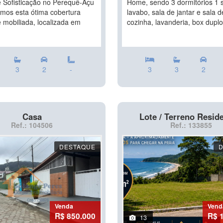
e Sofisticação no Perequê-Açu
Home, sendo 3 dormitórios 1 s
mos esta ótima cobertura
lavabo, sala de jantar e sala d
 mobiliada, localizada em
cozinha, lavanderia, box duplo
3
2
-
3
3
2
Casa
Lote / Terreno Reside
Ref.: 104506
Ref.: 133855
DESTAQUE
Venda
Vend
R$ 850.000
R$ 
13