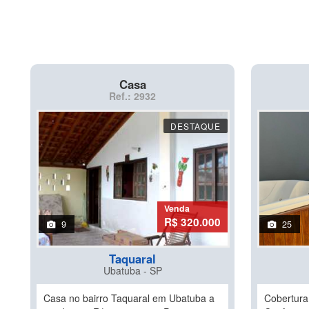
Casa
Ref.: 2932
DESTAQUE
Venda
R$ 320.000
9
25
Taquaral
Ubatuba - SP
Casa no bairro Taquaral em Ubatuba a
Cobertura