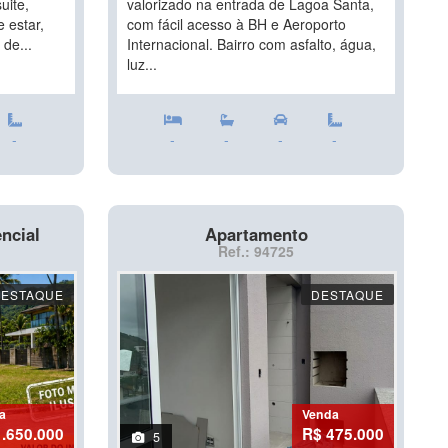
uite,
valorizado na entrada de Lagoa Santa,
e estar,
com fácil acesso à BH e Aeroporto
 de...
Internacional. Bairro com asfalto, água,
luz...
-
-
-
-
-
ncial
Apartamento
Ref.: 94725
DESTAQUE
DESTAQUE
a
Venda
1.650.000
R$ 475.000
5