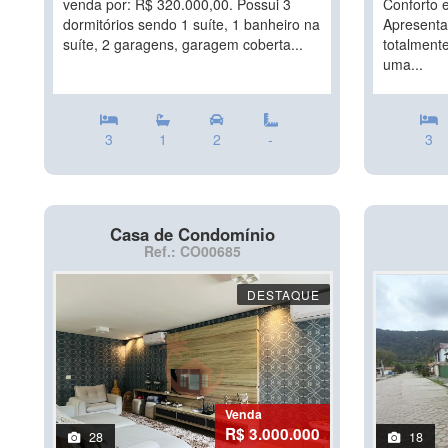
venda por: R$ 320.000,00. Possui 3
Conforto 
dormitórios sendo 1 suíte, 1 banheiro na
Apresenta
suíte, 2 garagens, garagem coberta...
totalmente
uma...
3
1
2
-
3
Casa de Condomínio
Ref.: CO00685
DESTAQUE
Venda
R$ 3.000.000
28
18