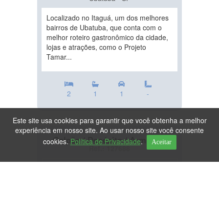
Localizado no Itaguá, um dos melhores
bairros de Ubatuba, que conta com o
melhor roteiro gastronômico da cidade,
lojas e atrações, como o Projeto
Tamar...
2
1
1
-
Este site usa cookies para garantir que você obtenha a melhor
experiência em nosso site. Ao usar nosso site você consente
Galpão / Depósito / Armazém
cookies.
Política de Privacidade
.
Aceitar
Ref.: 127688
DESTAQUE