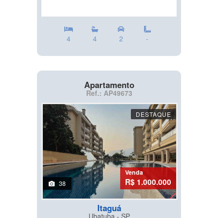
4
4
2
-
Apartamento
Ref.: AP49673
DESTAQUE
Venda
R$ 1.000.000
38
Itaguá
Ubatuba - SP