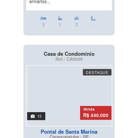
armários...
3
1
2
-
Casa de Condomínio
Ref.: CA0029
DESTAQUE
Venda
R$ 440.000
15
Pontal de Santa Marina
Caraguatatuba - SP