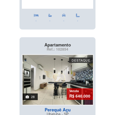
-
-
-
-
Apartamento
Ref.: 102854
DESTAQUE
Venda
R$ 640.000
28
Perequê Açu
Ubatuba - SP