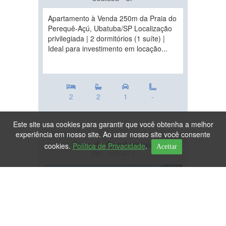
Apartamento à Venda 250m da Praia do
Perequê-Açú, Ubatuba/SP Localização
privilegiada | 2 dormitórios (1 suíte) |
Ideal para investimento em locação...
2
2
1
-
Este site usa cookies para garantir que você obtenha a melhor
experiência em nosso site. Ao usar nosso site você consente
Casa de Condomínio
cookies.
Política de Privacidade
.
Aceitar
Ref.: HD0674
DESTAQUE