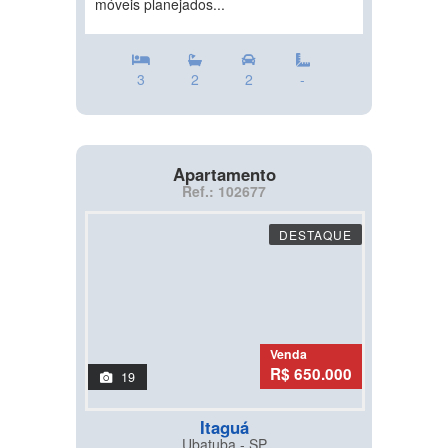
móveis planejados...
3
2
2
-
Apartamento
Ref.: 102677
DESTAQUE
Venda
R$ 650.000
19
Itaguá
Ubatuba - SP