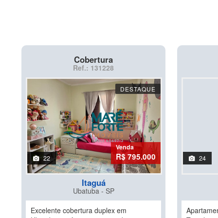
Cobertura
Ref.: 131228
DESTAQUE
Venda
R$ 795.000
22
24
Itaguá
Ubatuba - SP
Excelente cobertura duplex em
Apartamen