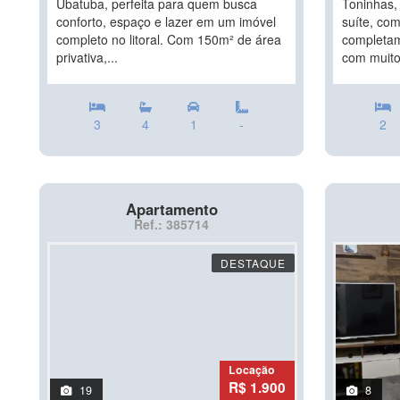
Ubatuba, perfeita para quem busca
Toninhas,
conforto, espaço e lazer em um imóvel
suíte, com
completo no litoral. Com 150m² de área
completam
privativa,...
com muito
3
4
1
-
2
Apartamento
Ref.: 385714
DESTAQUE
Locação
R$ 1.900
19
8