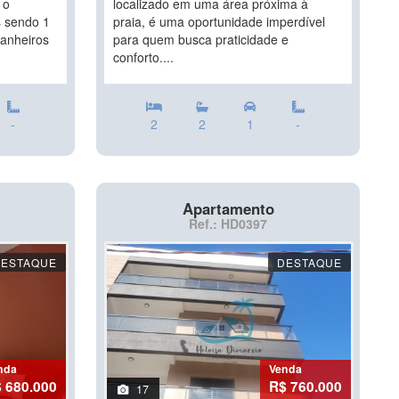
 o
localizado em uma área próxima à
s sendo 1
praia, é uma oportunidade imperdível
banheiros
para quem busca praticidade e
conforto....
-
2
2
1
-
Apartamento
Ref.: HD0397
DESTAQUE
DESTAQUE
nda
Venda
 680.000
R$ 760.000
17