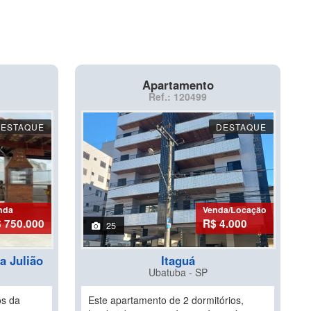
Apartamento
Ref.: 120499
DESTAQUE
DESTAQUE
nda
Venda/Locação
 750.000
R$ 4.000
25
a Julião
Itaguá
Ubatuba - SP
os da
Este apartamento de 2 dormitórios,