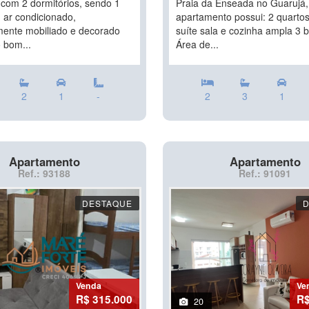
 com 2 dormitórios, sendo 1
Praia da Enseada no Guarujá,
 ar condicionado,
apartamento possui: 2 quarto
ente mobiliado e decorado
suíte sala e cozinha ampla 3 
 bom...
Área de...
2
1
-
2
3
1
Apartamento
Apartamento
Ref.: 93188
Ref.: 91091
DESTAQUE
Venda
Ve
R$ 315.000
R$
20