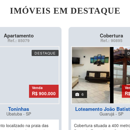
IMÓVEIS EM DESTAQUE
Apartamento
Cobertura
Ref.: 85079
Ref.: 90895
DESTAQUE
Venda
Ve
R$ 900.000
R$
6
Toninhas
Loteamento João Batist
Ubatuba - SP
Guarujá - SP
to localizado na praia das
Cobertura situada a 400 metr