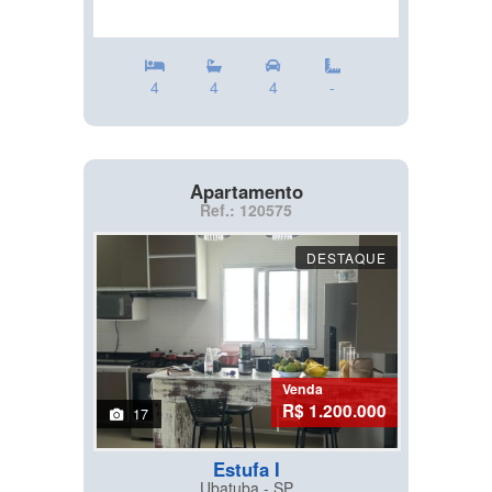
4
4
4
-
Apartamento
Ref.: 120575
DESTAQUE
Venda
R$ 1.200.000
17
Estufa I
Ubatuba - SP